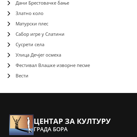
Дани Брестовачке бање
Златно коло
Матурски плес
Сабор игре у Слатини
Сусрети села
Улица Дечјег осмеха
Фестивал Влашке изворне песме
Вести
ЦЕНТАР ЗА КУЛТУРУ
ГРАДА БОРА