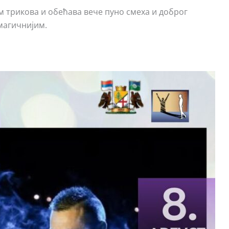
 трикова и обећава вече пуно смеха и доброг
магичнијим.