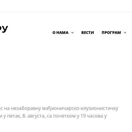
РУ
О НАМА
ВЕСТИ
ПРОГРАМ
вас на незаборавну мађионичарско-илузионистичку
у петак, 8. августа, са почетком у 19 часова у