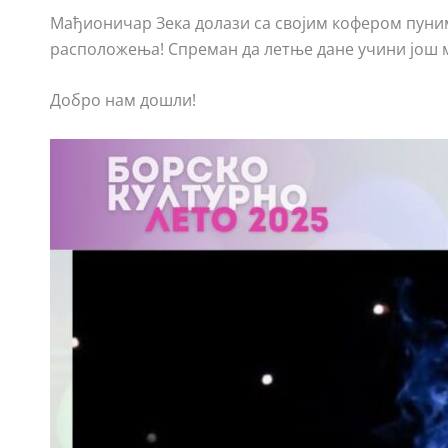
Мађионичар Зека долази са својим кофером пуним
расположења! Спреман да летње дане учини још 
Добро нам дошли!