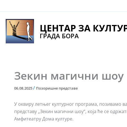
Pređi
na
sadržaj
ЦЕНТАР ЗА КУЛТУ
ГРАДА БОРА
Зекин магични шоу
/
06.08.2025
Позоришне представе
У оквиру летњег културног програма, позивамо 
представу „Зекин магични шоу“, која ће се одржати 
Амфитеатру Дома културе.