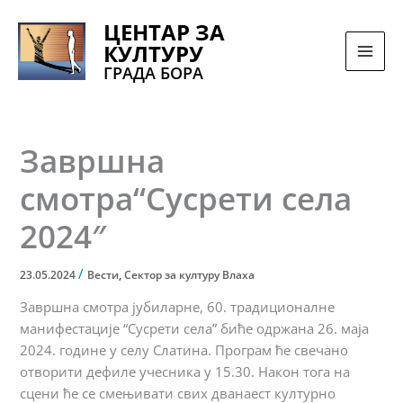
Pređi
ЦЕНТАР ЗА
na
КУЛТУРУ
sadržaj
ГРАДА БОРА
Завршна
смотра“Сусрети села
2024″
/
23.05.2024
Вести
,
Сектор за културу Влаха
Завршна смотра јубиларне, 60. традиционалне
манифестације “Сусрети села” биће одржана 26. маја
2024. године у селу Слатина. Програм ће свечано
отворити дефиле учесника у 15.30. Након тога на
сцени ће се смењивати свих дванаест културно