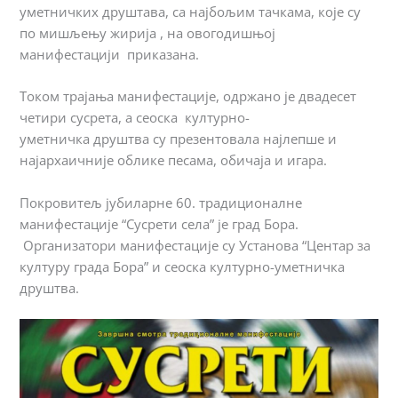
уметничких друштава, са најбољим тачкама, које су
по мишљењу жирија , на овогодишњој
манифестацији приказана.
Током трајања манифестације, одржано је двадесет
четири сусрета, а сеоска културно-
уметничка друштва су презентовала најлепше и
најархаичније облике песама, обичаја и игара.
Покровитељ јубиларнe 60. традиционалнe
манифестацијe “Сусрети села” је град Бора.
Организатори манифестације су Установа “Центар за
културу града Бора” и сеоска културно-уметничка
друштва.