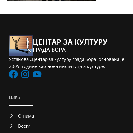
ЦЕНТАР ЗА КУЛТУРУ
ГРАДА БОРА
Установа „Центар за културу града Бора” основана је
2009. године као нова институција културе.
ЦЗКБ
О нама
Вести