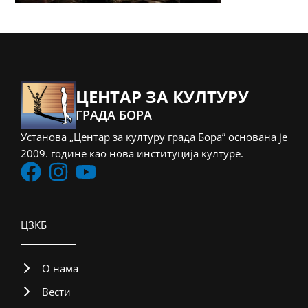
ЦЕНТАР ЗА КУЛТУРУ
ГРАДА БОРА
Установа „Центар за културу града Бора” основана је
2009. године као нова институција културе.
ЦЗКБ
О нама
Вести