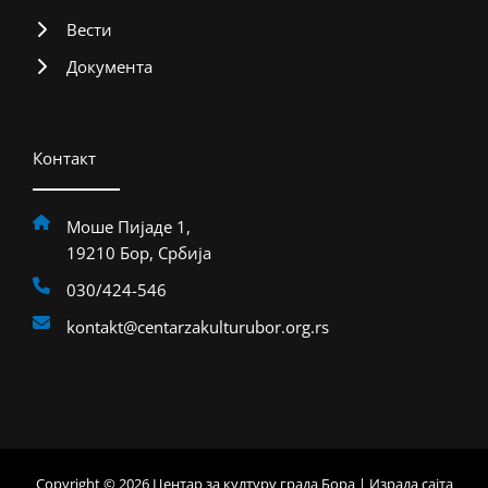
Вести
Документа
Контакт
Моше Пијаде 1,
19210 Бор, Србија
030/424-546
kontakt@centarzakulturubor.org.rs
Copyright © 2026 Центар за културу града Бора | Израда сајта