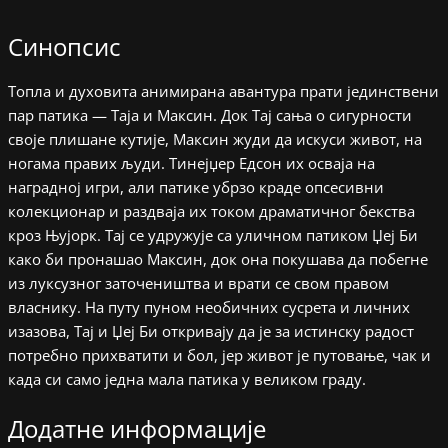
Синопсис
Топла и духовита анимирана авантура прати јединствени
пар патика — Таја и Максин. Док Тај сања о сигурности
своје плишане кутије, Максин жуди да искуси живот, на
ногама правих људи. Тинејџер Едсон их осваја на
наградној игри, али патике убрзо краде опсесивни
колекционар и раздваја их током драматичног бекства
кроз Њујорк. Тај се удружује са уличном патиком Џеј Би
како би пронашао Максин, док она покушава да побегне
из луксузног заточеништва и врати се свом правом
власнику. На путу пуном необичних сусрета и личних
изазова, Тај и Џеј Би откривају да је за истинску радост
потребно прихватити и бол, јер живот је путовање, чак и
када си само једна мала патика у великом граду.
Додатне информације