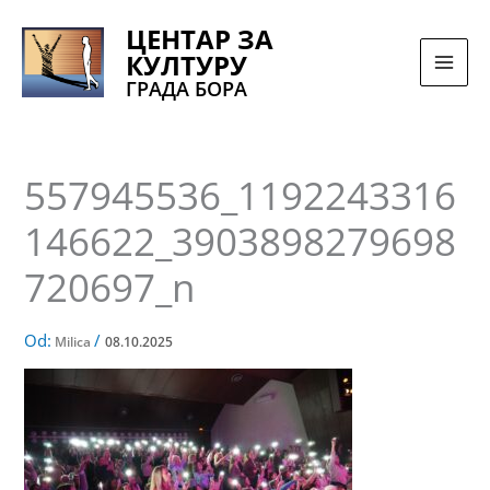
Pređi
ЦЕНТАР ЗА
na
КУЛТУРУ
sadržaj
ГРАДА БОРА
557945536_1192243316
146622_3903898279698
720697_n
Od:
/
Milica
08.10.2025