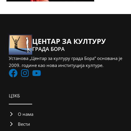
ЦЕНТАР ЗА КУЛТУРУ
ГРАДА БОРА
Установа „Центар за културу града Бора” основана је
2009. године као нова институција културе.
ЦЗКБ
О нама
Вести