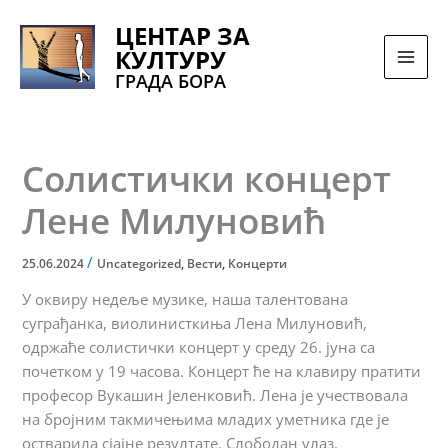
Pređi
ЦЕНТАР ЗА
na
КУЛТУРУ
sadržaj
ГРАДА БОРА
Солистички концерт
Лене Милуновић
/
25.06.2024
Uncategorized
,
Вести
,
Концерти
У оквиру недеље музике, наша талентована
суграђанка, виолинисткиња Лена Милуновић,
одржаће солистички концерт у среду 26. јуна са
почетком у 19 часова. Концерт ће на клавиру пратити
професор Вукашин Јеленковић. Лена је учествовала
на бројним такмичењима младих уметника где је
остварила сјајне резултате. Слободан улаз.