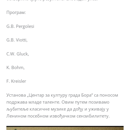
Програм:
G.B. Pergolesi
G.B. Viotti,
C.W. Gluck,
K. Bohm,
F. Kreisler
Установа „Центар за културу града Бора“ са поносом
подржава младе таленте. Овим путем позивамо
љубитеље класичне музике да дођу и уживају у
Ленином посебном извођачком сензибилитету.