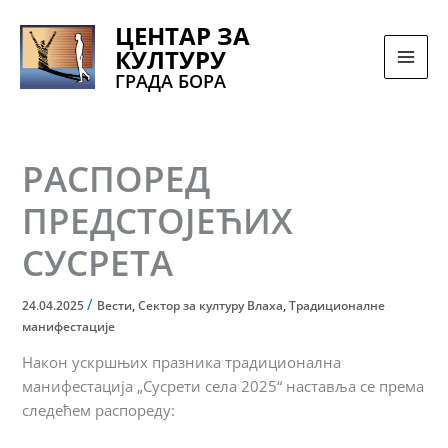
Pređi
ЦЕНТАР ЗА
na
КУЛТУРУ
sadržaj
ГРАДА БОРА
РАСПОРЕД
ПРЕДСТОЈЕЋИХ
СУСРЕТА
/
24.04.2025
Вести
,
Сектор за културу Влаха
,
Традиционалне
манифестације
Након ускршњих празника традиционална
манифестација „Сусрети села 2025“ наставља се према
следећем распореду: