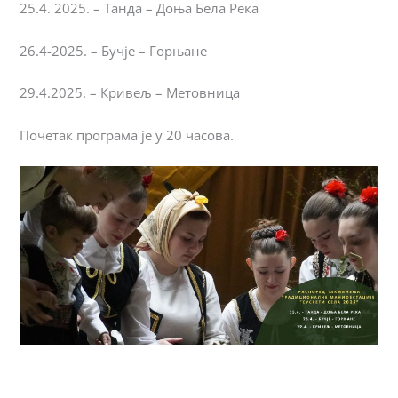
25.4. 2025. – Танда – Доња Бела Река
26.4-2025. – Бучје – Горњане
29.4.2025. – Кривељ – Метовница
Почетак програма је у 20 часова.