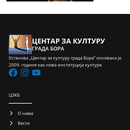
ЦЕНТАР ЗА КУЛТУРУ
ГРАДА БОРА
Установа „Центар за културу града Бора” основана је
2009. године као нова институција културе.
ЦЗКБ
О нама
Вести