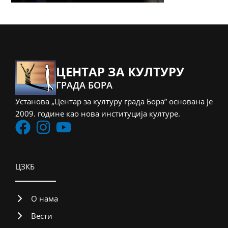
ЦЕНТАР ЗА КУЛТУРУ
ГРАДА БОРА
Установа „Центар за културу града Бора” основана је
2009. године као нова институција културе.
ЦЗКБ
О нама
Вести