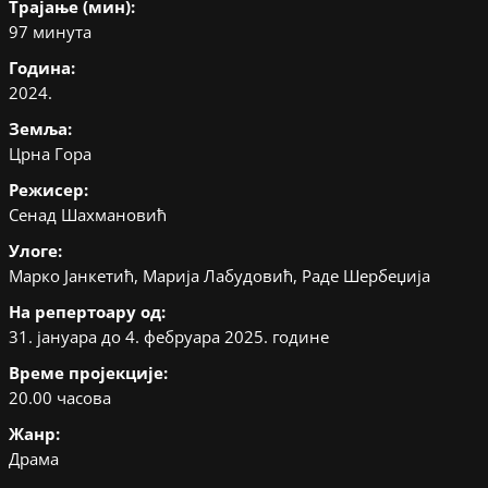
Трајање (мин):
97 минута
Година:
2024.
Земља:
Црна Гора
Режисер:
Сенад Шахмановић
Улоге:
Марко Јанкетић, Марија Лабудовић, Раде Шербеџија
На репертоару од:
31. јануара до 4. фебруара 2025. године
Време пројекције:
20.00 часова
Жанр:
Драма