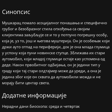
Синопсис
Мушкарац помало асоцијалног понашања и специфично
грубог и безобразног стила опхођења са својим
клијентима заљубљује се и то у потпуно погрешну особу,
која је, уз то, још и његова муштерија. Он је особењак који
држи ауто отпад на периферији, док је она млада глумица
у успону која пуни новинске ступце. Зближава их стари
аутомобил, који младој глумици остаје као успомена од
деде. Након првобитног одбијања, он је једини тип у
граду који тај стари олдтајмер може да уреди, а она је
једина због које он схвата да аутомобили можда и не
морају бити центар света.
Додатне информације
Нерадни дани биоскопа: среда и четвртак