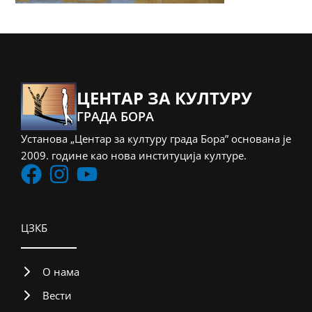
ЦЕНТАР ЗА КУЛТУРУ
ГРАДА БОРА
Установа „Центар за културу града Бора” основана је
2009. године као нова институција културе.
ЦЗКБ
О нама
Вести