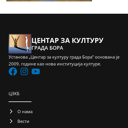
ЦЕНТАР ЗА КУЛТУРУ
ГРАДА БОРА
Установа „Центар за културу града Бора” основана је
2009. године као нова институција културе.
ЦЗКБ
О нама
Вести