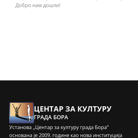
Добро нам дошли!
ЦЕНТАР ЗА КУЛТУРУ
ГРАДА БОРА
Установа „Центар за културу града Бора”
основана је 2009. године као нова институција