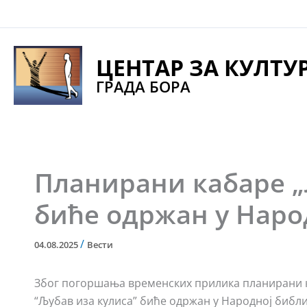
Pređi
na
sadržaj
ЦЕНТАР ЗА КУЛТУ
ГРАДА БОРА
Планирани кабаре „
биће одржан у Наро
/
04.08.2025
Вести
Због погоршања временских прилика планирани 
“Љубав иза кулиса” биће одржан у Народној библ