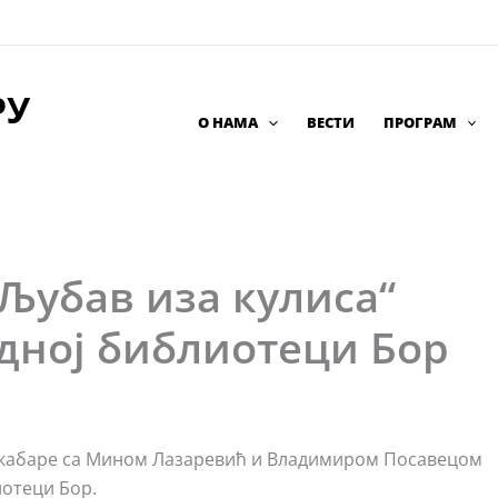
РУ
О НАМА
ВЕСТИ
ПРОГРАМ
Љубав иза кулиса“
дној библиотеци Бор
кабаре са Мином Лазаревић и Владимиром Посавецом
иотеци Бор.