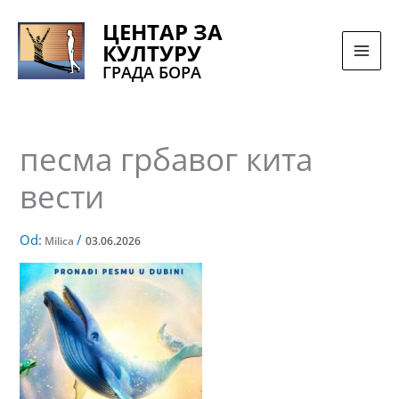
Pređi
ЦЕНТАР ЗА
na
КУЛТУРУ
sadržaj
ГРАДА БОРА
песма грбавог кита
вести
Od:
/
Milica
03.06.2026