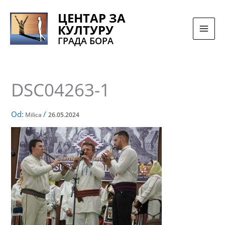
Pređi
ЦЕНТАР ЗА
na
КУЛТУРУ
sadržaj
ГРАДА БОРА
DSC04263-1
Od:
/
Milica
26.05.2024