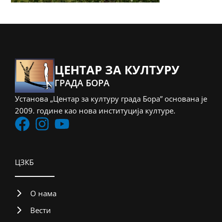
ЦЕНТАР ЗА КУЛТУРУ
ГРАДА БОРА
Установа „Центар за културу града Бора” основана је
2009. године као нова институција културе.
ЦЗКБ
О нама
Вести