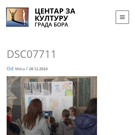
Pređi
ЦЕНТАР ЗА
na
КУЛТУРУ
sadržaj
ГРАДА БОРА
DSC07711
Od:
/
Milica
28.12.2024