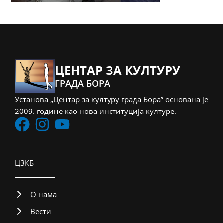
ЦЕНТАР ЗА КУЛТУРУ
ГРАДА БОРА
Установа „Центар за културу града Бора” основана је
2009. године као нова институција културе.
ЦЗКБ
О нама
Вести