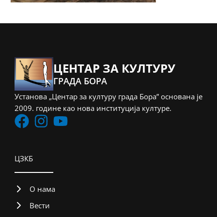
ЦЕНТАР ЗА КУЛТУРУ
ГРАДА БОРА
Установа „Центар за културу града Бора” основана је
2009. године као нова институција културе.
ЦЗКБ
О нама
Вести