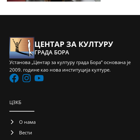
ЦЕНТАР ЗА КУЛТУРУ
ГРАДА БОРА
Установа „Центар за културу града Бора” основана је
2009. године као нова институција културе.
ЦЗКБ
О нама
Вести