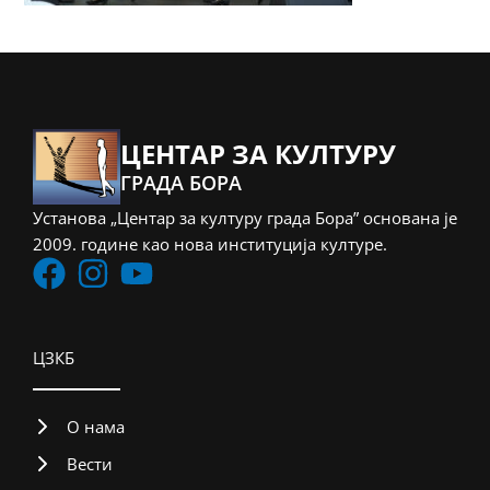
ЦЕНТАР ЗА КУЛТУРУ
ГРАДА БОРА
Установа „Центар за културу града Бора” основана је
2009. године као нова институција културе.
ЦЗКБ
О нама
Вести