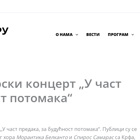
РУ
О НАМА
ВЕСТИ
ПРОГРАМ
ки концерт „У част
ст потомака“
У част предака, за будућност потомака“. Публици су се
г хора
Мораитика Белканто
и
Спирос Самарас
са Крфа,