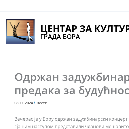
Pređi
na
sadržaj
ЦЕНТАР ЗА КУЛТУ
ГРАДА БОРА
Одржан задужбинарс
предака за будућно
/
08.11.2024
Вести
Вечерас је у Бору одржан задужбинарски концерт „
сјајним наступом представили чланови мешовито