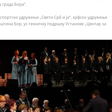
 града Бора“.
спортско удружење „Свети Срб и ја“, крфско удружење
пштина Бор, уз техничку подршку Установе „Центар за