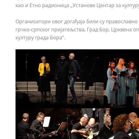
као и Етно радионица „Установе Центар за културу
Организатори овог догађаја били су православно 
грчко-српског пријатељства, Град Бор, Црквена о
културу града Бора“.