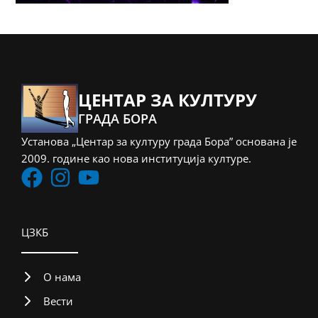
ЦЕНТАР ЗА КУЛТУРУ
ГРАДА БОРА
Установа „Центар за културу града Бора” основана је
2009. године као нова институција културе.
ЦЗКБ
О нама
Вести