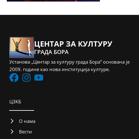
ЦЕНТАР ЗА КУЛТУРУ
ГРАДА БОРА
Установа „Центар за културу града Бора” основана је
2009. године као нова институција културе.
ЦЗКБ
О нама
Вести