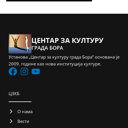
ЦЕНТАР ЗА КУЛТУРУ
ГРАДА БОРА
Установа „Центар за културу града Бора” основана је
2009. године као нова институција културе.
ЦЗКБ
О нама
Вести