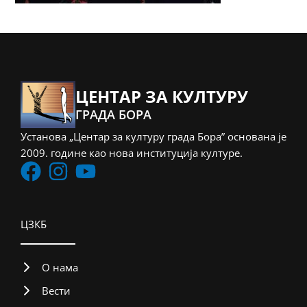
ЦЕНТАР ЗА КУЛТУРУ
ГРАДА БОРА
Установа „Центар за културу града Бора” основана је
2009. године као нова институција културе.
ЦЗКБ
О нама
Вести