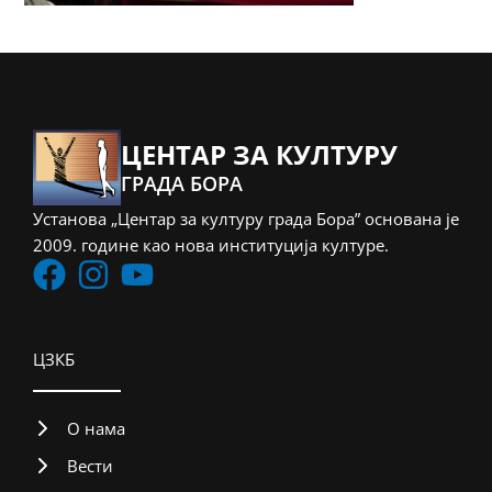
ЦЕНТАР ЗА КУЛТУРУ
ГРАДА БОРА
Установа „Центар за културу града Бора” основана је
2009. године као нова институција културе.
ЦЗКБ
О нама
Вести