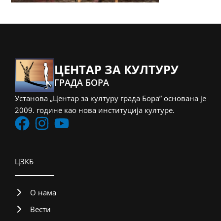
ЦЕНТАР ЗА КУЛТУРУ
ГРАДА БОРА
Установа „Центар за културу града Бора” основана је
2009. године као нова институција културе.
ЦЗКБ
О нама
Вести