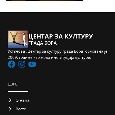
ЦЕНТАР ЗА КУЛТУРУ
ГРАДА БОРА
Установа „Центар за културу града Бора” основана је
2009. године као нова институција културе.
ЦЗКБ
О нама
Вести