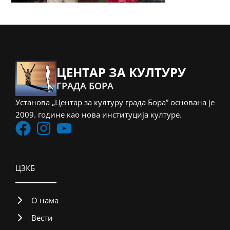
ЦЕНТАР ЗА КУЛТУРУ
ГРАДА БОРА
Установа „Центар за културу града Бора” основана је
2009. године као нова институција културе.
ЦЗКБ
О нама
Вести