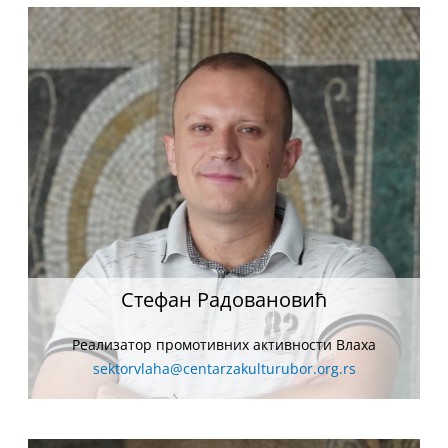
Стефан Радовановић
Реализатор промотивних активности Влаха
sektorvlaha@centarzakulturubor.org.rs