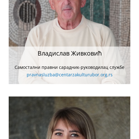
Владислав Живковић
Самостални правни сарадник-руководилац службе
pravnasluzba@centarzakulturubor.org.rs