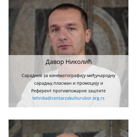
Давор Николић
Сарадник за кинематографију-међународну
сарадњу,пласман и промоцију и
Референт противпожарне заштите
tehnika@centarzakulturubor.org.rs