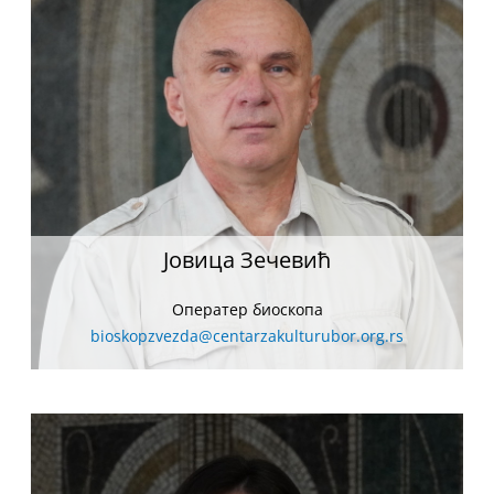
Јовица Зечевић
Оператер биоскопа
bioskopzvezda@centarzakulturubor.org.rs