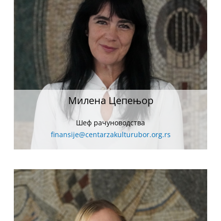
Милена Цепењор
Шеф рачуноводства
finansije@centarzakulturubor.org.rs