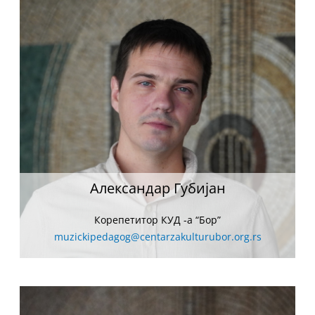
Александар Губијан
Корепетитор КУД -а “Бор”
muzickipedagog@centarzakulturubor.org.rs