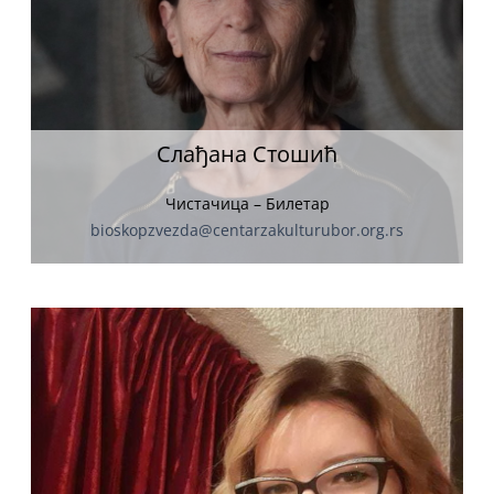
Слађана Стошић
Чистачица – Билетар
bioskopzvezda@centarzakulturubor.org.rs