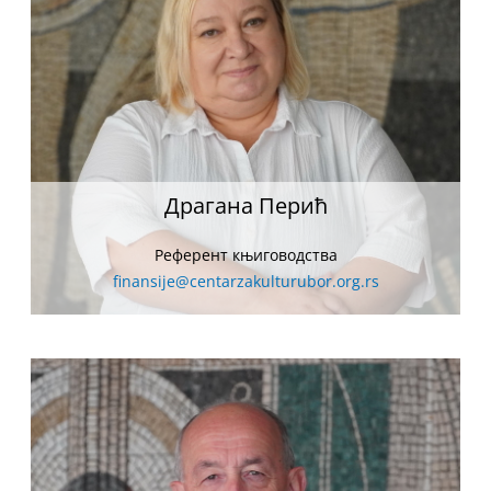
Драгана Перић
Референт књиговодства
finansije@centarzakulturubor.org.rs