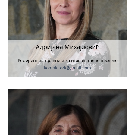
Адријана Михајловић
Референт за правне и књиговодствене послове
kontakt.czk@gmail.com