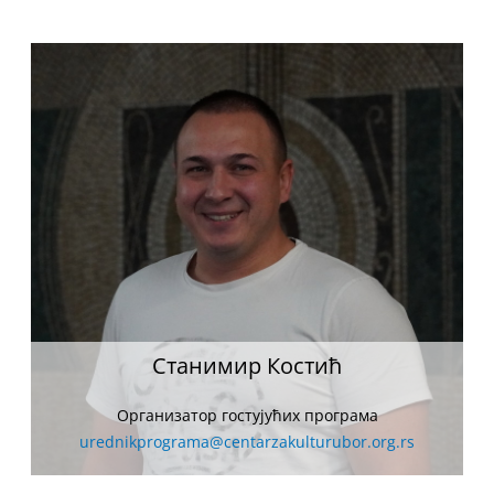
Станимир Костић
Организатор гостујућих програма
urednikprograma@centarzakulturubor.org.rs