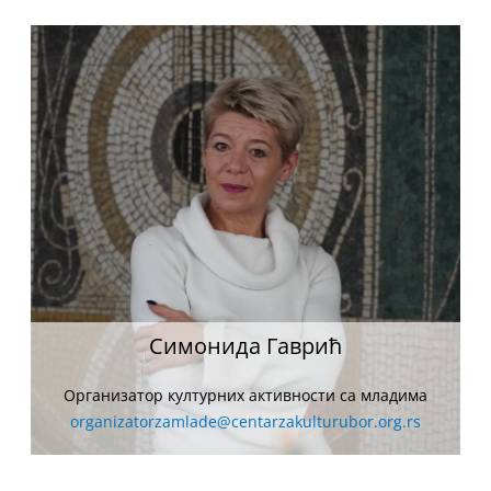
Симонида Гаврић
Организатор културних активности са младима
organizatorzamlade@centarzakulturubor.org.rs