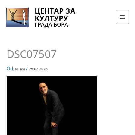
Pređi
ЦЕНТАР ЗА
na
КУЛТУРУ
sadržaj
ГРАДА БОРА
DSC07507
Od:
/
Milica
25.02.2026