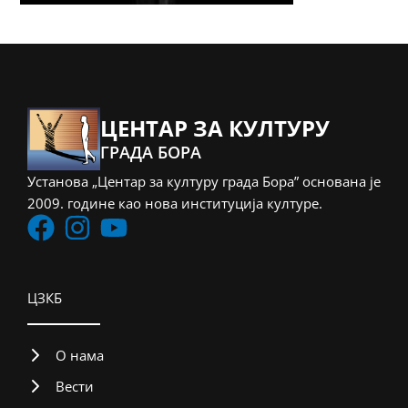
ЦЕНТАР ЗА КУЛТУРУ
ГРАДА БОРА
Установа „Центар за културу града Бора” основана је
2009. године као нова институција културе.
ЦЗКБ
О нама
Вести