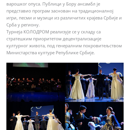
варошког опуса. Публици у Бору ансамбл је
представио програм заснован на традиционалној
игри, песми и музици из различитих крајева Србије и
Срба у региону.
Турнеја КОЛОДРОМ реализује се у складу са
стратешким приоритетом децентрализације
културног живота, под генералним покровитељством
Министарства културе Републике Србије.