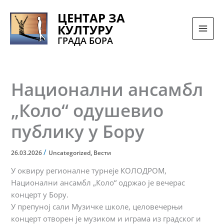
Pređi
ЦЕНТАР ЗА
na
КУЛТУРУ
sadržaj
ГРАДА БОРА
Национални ансамбл
„Коло“ одушевио
публику у Бору
/
26.03.2026
Uncategorized
,
Вести
У оквиру регионалне турнеје КОЛОДРОМ,
Национални ансамбл „Коло“ одржао је вечерас
концерт у Бору.
У препуној сали Музичке школе, целовечерњи
концерт отворен је музиком и играма из градског и