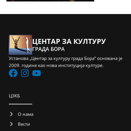
ЦЕНТАР ЗА КУЛТУРУ
ГРАДА БОРА
Установа „Центар за културу града Бора” основана је
2009. године као нова институција културе.
ЦЗКБ
О нама
Вести