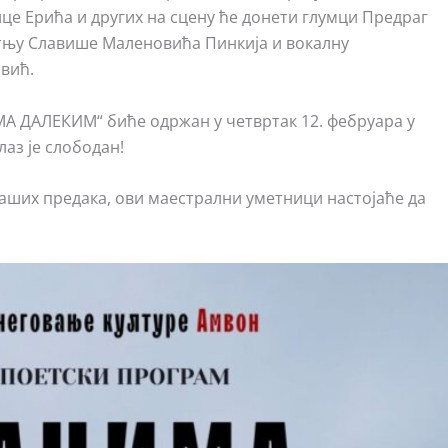
це Ерића и других на сцену ће донети глумци Предраг
атњу Славише Маленовићa Пинкија и вокалну
вић.
 ДАЛЕКИМ“ биће одржан у четвртак 12. фебруара у
лаз је слободан!
ших предака, ови маестрални уметници настојаће да