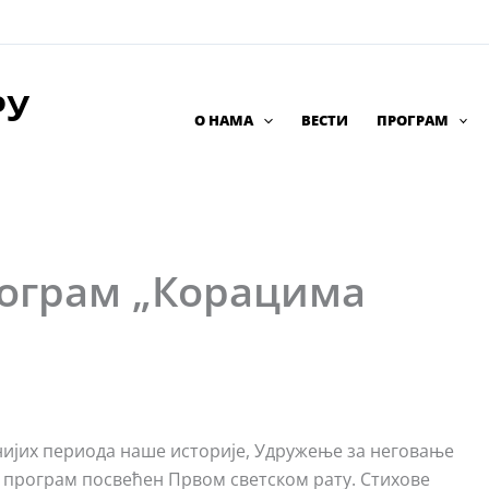
РУ
О НАМА
ВЕСТИ
ПРОГРАМ
рограм „Корацима
снијих периода наше историје, Удружење за неговање
 програм посвећен Првом светском рату. Стихове