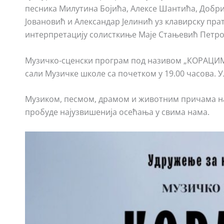
песника Милутина Бојића, Алексе Шантића, Добри
Јовановић и Александар Јелинић уз клавирску пр
интерпретацију солисткиње Маје Стањевић Петро
Музичко-сценски програм под називом „КОРАЦИМА
сали Музичке школе са почетком у 19.00 часова. У
Музиком, песмом, драмом и животним причама на
пробуде најузвишенија осећања у свима нама.