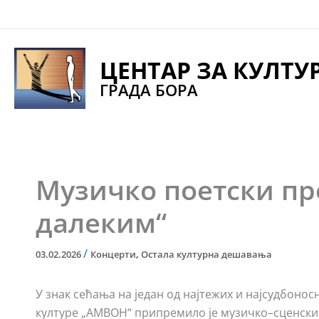
Pređi
na
sadržaj
ЦЕНТАР ЗА КУЛТУ
ГРАДА БОРА
Музичко поетски п
далеким“
/
03.02.2026
Концерти
,
Остала културна дешавања
У знак сећања на један од најтежих и најсудбоно
културе „АМВОН“ припремило је музичко–сценски