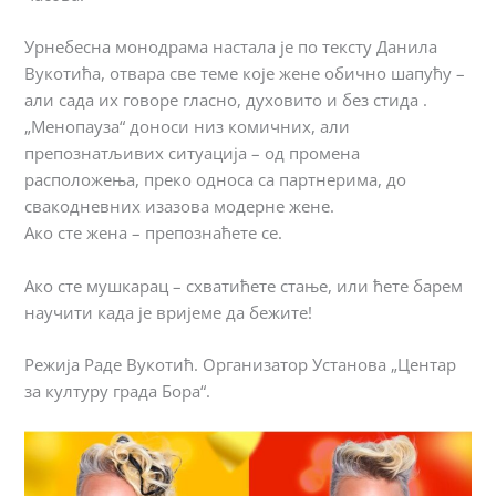
Урнебесна монодрама настала је по тексту Данила
Вукотића, отвара све теме које жене обично шапућу –
али сада их говоре гласно, духовито и без стида .
„Менопауза“ доноси низ комичних, али
препознатљивих ситуација – од промена
расположења, преко односа са партнерима, до
свакодневних изазова модерне жене.
Ако сте жена – препознаћете се.
Ако сте мушкарац – схватићете стање, или ћете барем
научити када је вријеме да бежите!
Режија Раде Вукотић. Организатор Установа „Центар
за културу града Бора“.