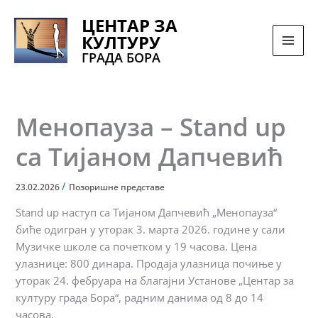
Pređi
ЦЕНТАР ЗА
na
КУЛТУРУ
sadržaj
ГРАДА БОРА
Менопауза – Stand up
са Тијаном Дапчевић
/
23.02.2026
Позоришне представе
Stand up наступ са Тијаном Дапчевић „Менопауза“
биће одигран у уторак 3. марта 2026. године у сали
Музичке школе са почетком у 19 часова. Цена
улазнице: 800 динара. Продаја улазница почиње у
уторак 24. фебруара на благајни Установе „Центар за
културу града Бора“, радним данима од 8 до 14
часова.