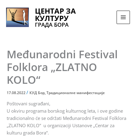
Pređi
ЦЕНТАР ЗА
na
КУЛТУРУ
sadržaj
ГРАДА БОРА
Međunarodni Festival
Folklora „ZLATNO
KOLO“
/
17.08.2022
КУД Бор
,
Традиционалне манифестације
Poštovani sugrađani,
U okviru programa borskog kulturnog leta, i ove godine
tradicionalno će se održati Međunarodni Festival Folklora
„ZLATNO KOLO“ u organizaciji Ustanove „Centar za
kulturu grada Bora“.