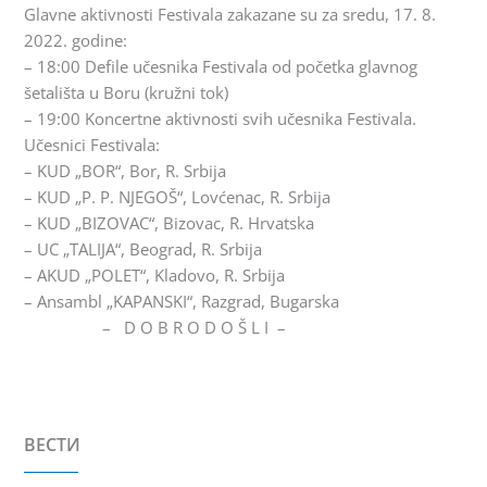
Glavne aktivnosti Festivala zakazane su za sredu, 17. 8.
2022. godine:
– 18:00 Defile učesnika Festivala od početka glavnog
šetališta u Boru (kružni tok)
– 19:00 Koncertne aktivnosti svih učesnika Festivala.
Učesnici Festivala:
– KUD „BOR“, Bor, R. Srbija
– KUD „P. P. NJEGOŠ“, Lovćenac, R. Srbija
– KUD „BIZOVAC“, Bizovac, R. Hrvatska
– UC „TALIJA“, Beograd, R. Srbija
– AKUD „POLET“, Kladovo, R. Srbija
– Ansambl „KAPANSKI“, Razgrad, Bugarska
– D O B R O D O Š L I –
ВЕСТИ