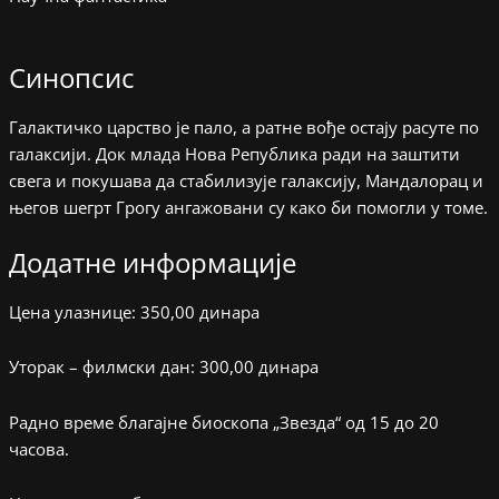
Синопсис
Галактичко царство је пало, а ратне вође остају расуте по
галаксији. Док млада Нова Република ради на заштити
свега и покушава да стабилизује галаксију, Мандалорац и
његов шегрт Грогу ангажовани су како би помогли у томе.
Додатне информације
Цена улазнице: 350,00 динара
Уторак – филмски дан: 300,00 динара
Радно време благајне биоскопа „Звезда“ од 15 до 20
часова.