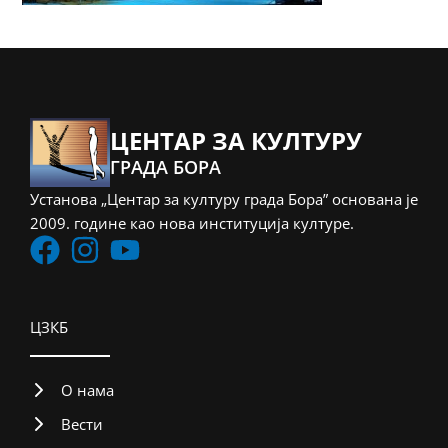
ЦЕНТАР ЗА КУЛТУРУ
ГРАДА БОРА
Установа „Центар за културу града Бора” основана је
2009. године као нова институција културе.
ЦЗКБ
О нама
Вести