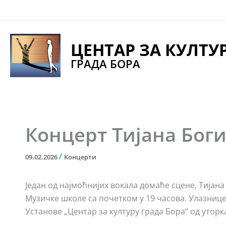
Pređi
na
sadržaj
ЦЕНТАР ЗА КУЛТУ
ГРАДА БОРА
Концерт Тијанa Бог
/
09.02.2026
Концерти
Један од најмоћнијих вокала домаће сцене, Тијана
Музичке школе са почетком у 19 часова. Улазнице 
Установе „Центар за културу града Бора“ од уторк