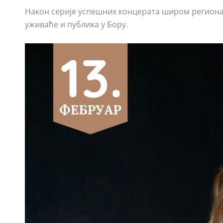
Након серије успешних концерата широм региона 
уживаће и публика у Бору.