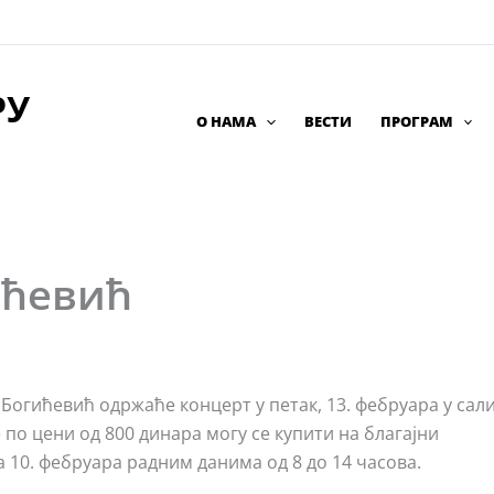
РУ
О НАМА
ВЕСТИ
ПРОГРАМ
ићевић
 Богићевић одржаће концерт у петак, 13. фебруара у сал
по цени од 800 динара могу се купити на благајни
а 10. фебруара радним данима од 8 до 14 часова.