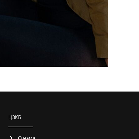
ЦЗКБ
О нама