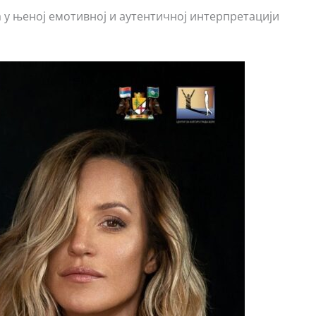
у њеној емотивној и аутентичној интерпретацији