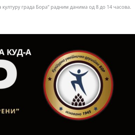
 културу града Бора“ радним данима од 8 до 14 часова.