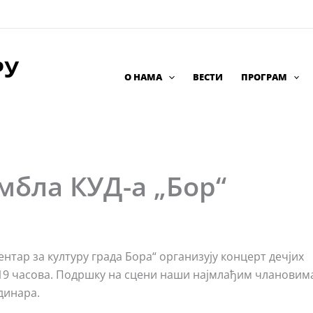
РУ
О НАМА
ВЕСТИ
ПРОГРАМ
мбла КУД-а „Бор“
нтар за културу града Бора“ организују концерт дечјих
 у 19 часова. Подршку на сцени наши најмлађим члановим
динара.