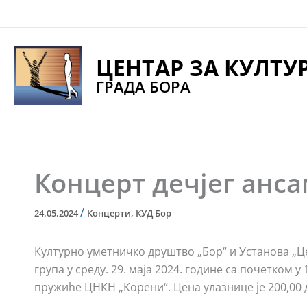
Pređi
na
sadržaj
ЦЕНТАР ЗА КУЛТУ
ГРАДА БОРА
Концерт дечјег анса
/
24.05.2024
Концерти
,
КУД Бор
Културно уметничко друштво „Бор“ и Установа „Це
група у среду. 29. маја 2024. године са почетком
пружиће ЦНКН „Корени“. Цена улазнице је 200,00 