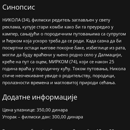
Синопсис
НИКОЛА (34), филмски редитељ заглављен у свету
реклама, купује стари комби како би га преуредио у
кампер, сањајући о породичним путовањима са супругом
и ћерком која ускоро треба да се роди. Када сазна да би
посмртни остаци његове покојне баке, избеглице из рата,
могли да буду враћени у њено родно село у Далмацији,
креће на пут са оцем, МИРКОМ (74), који се након 25
година враћа у породичну кућу. Током путовања, Никола
стиче неочекиване увиде о родитељству, породици,
пролазности времена и магловитој природи сећања.
Додатне информације
Цена улазнице: 350,00 динара
Уторак – филмски дан: 300,00 динара