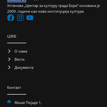
Установа „Центар за културу града Бора” основана је
2009. године као нова институција културе.
ЦЗКБ
О нама
Вести
Документа
Контакт
Моше Пијаде 1,