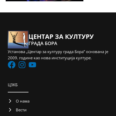
ЦЕНТАР ЗА КУЛТУРУ
ГРАДА БОРА
Установа „Центар за културу града Бора” основана је
2009. године као нова институција културе.
ЦЗКБ
О нама
Вести