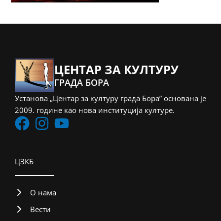
ЦЕНТАР ЗА КУЛТУРУ
ГРАДА БОРА
Установа „Центар за културу града Бора” основана је
2009. године као нова институција културе.
ЦЗКБ
О нама
Вести