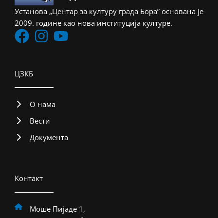
Установа „Центар за културу града Бора” основана је
2009. године као нова институција културе.
ЦЗКБ
О нама
Вести
Документа
Контакт
Моше Пијаде 1,