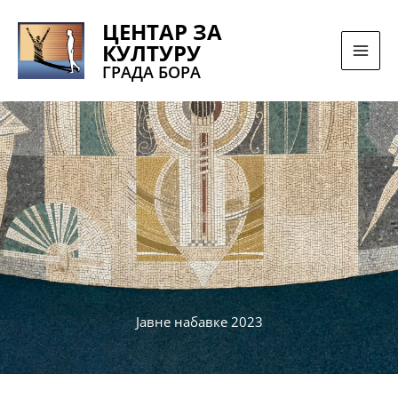
Pređi
ЦЕНТАР ЗА
na
КУЛТУРУ
sadržaj
ГРАДА БОРА
Јавне набавке 2023